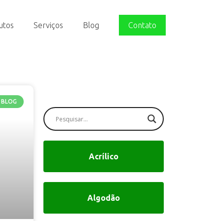
utos
Serviços
Blog
Contato
BLOG
Acrílico
Algodão