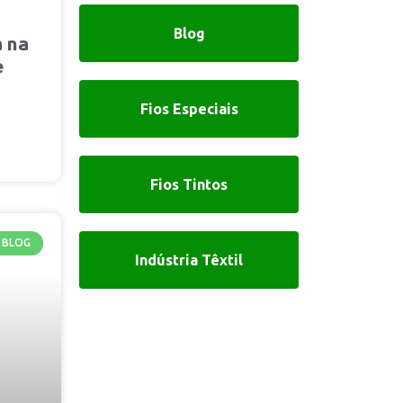
Blog
a na
e
Fios Especiais
Fios Tintos
BLOG
Indústria Têxtil