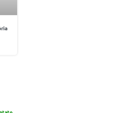
ria
ntato